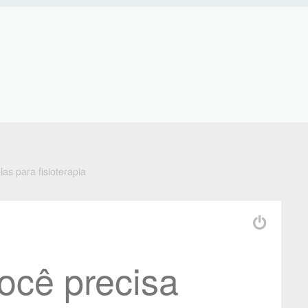
as para fisioterapia
ocê precisa