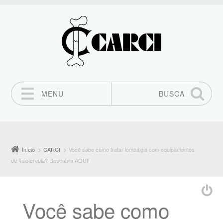
MENU
BUSCA
Pular para o conteúdo
Início
CARCI
Você sabe como tratar lombalgia com equipamentos
de fisioterapia? Descubra AQUI!
Você sabe como