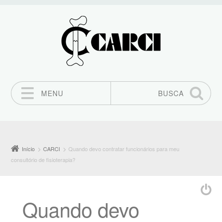
MENU
BUSCA
Pular para o conteúdo
Início
CARCI
Quando devo contratar funcionários para meu
consultório de fisioterapia?
Quando devo