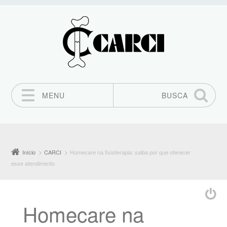
MENU
BUSCA
Pular para o conteúdo
Início
CARCI
Homecare na fisioterapia: saiba por que oferecer
esse atendimento
Homecare na