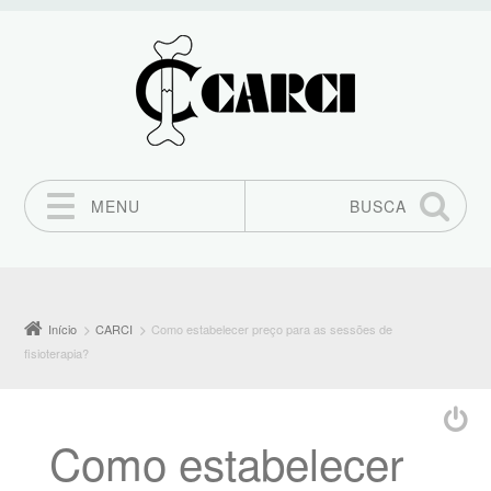
MENU
BUSCA
Pular para o conteúdo
Início
CARCI
Como estabelecer preço para as sessões de
fisioterapia?
Como estabelecer