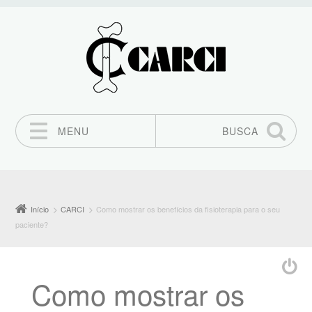
MENU
BUSCA
Pular para o conteúdo
Início
CARCI
Como mostrar os benefícios da fisioterapia para o seu
paciente?
Como mostrar os