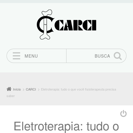
MENU
BUSCA
Pular para o conteúdo
Início
CARCI
Eletroterapia: tudo o que você fisioterapeuta precisa
saber
Eletroterapia: tudo o