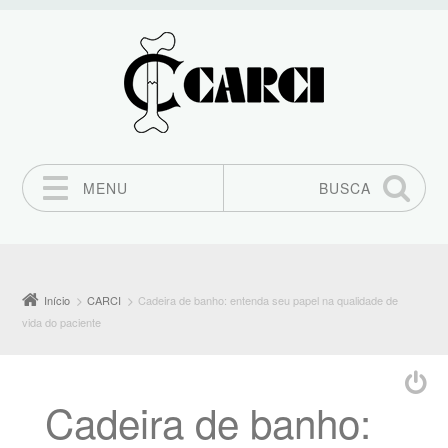
MENU
BUSCA
Pular para o conteúdo
Início
CARCI
Cadeira de banho: entenda seu papel na qualidade de
vida do paciente
Cadeira de banho: