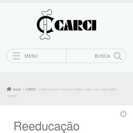
MENU
BUSCA
Pular para o conteúdo
Início
CARCI
Reeducação Postural Global: saiba mais sobre este
metódo
Reeducação